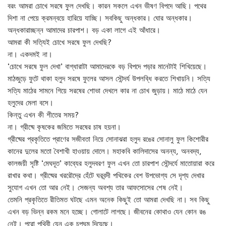
বরং আমরা চোখে সরষে ফুল দেখছি। কারন সকলে এখন ভীষণ বিপদে আছি। পথের
দিশা না পেয়ে ক্রমন্বয়ে হারিয়ে যাচ্ছি। সবকিছু অন্ধকার। ঘোর অন্ধকার।
অন্ধকারাচ্ছন্ন আমাদের চারপাশ। বড় একা লাগে এই আঁধারে।
আমরা কী সত্যিই চোখে সরষে ফুল দেখছি?
না। একদমই না।
‘চোখে সরষে ফুল দেখা’ বাগ্ধারাটা আমাদেরকে বড় বিপদে পড়ার মানেটাই শিখিয়েছে।
মাঠজুড়ে ফুটে থাকা হলুদ সরষে ফুলের আসল সৌন্দর্য উপলব্ধি করতে শিখায়নি। সত্যি
সত্যি মাঠের সামনে গিয়ে সরষের শোভা দেখলে কার না চোখ জুড়ায়। মাঠে মাঠে যেন
হলুদের মেলা বসে।
কিন্তু এখন কী শীতের সময়?
না। গ্রীষ্মে কৃষকের জমিতে সরষের চাষ হয়না।
গ্রীষ্মের প্রকৃতিতে প্রাণের সজীবতা নিয়ে সোনাঝরা হলুদ রঙের সোনালু ফুল কিশোরীর
কানের দুলের মতো বৈশাখী হাওয়ায় দোলে। মহাকবি কালিদাসের অনন্য, অনবদ্য,
কালজয়ী সৃষ্টি ‘মেঘদূত’ কাব্যের হলুদবরণ ফুল এখন তো চারপাশ সৌন্দর্যে মাতোয়ারা করে
রাখার কথা। গ্রীষ্মের খররৌদ্রে হেঁটে ঘরবন্দী পথিকের বেশ উপভোগ্য সে দৃশ্য দেখার
সুযোগ এখন তো আর নেই। সেজন্য অবশ্য তার আফসোসের শেষ নেই।
তেমনি প্রকৃতিতে রীতিমত ঘটছে এমন অনেক কিছুই তো আমরা দেখছি না। সব কিছু
এখন বড় ভিন্ন রকম মনে হচ্ছে। গোলাটে লাগছে। জীবনের কোথাও যেন কোন রঙ
নেই। পুরো পৃথিবী যেন এক চুপঘুম দিয়েছে।