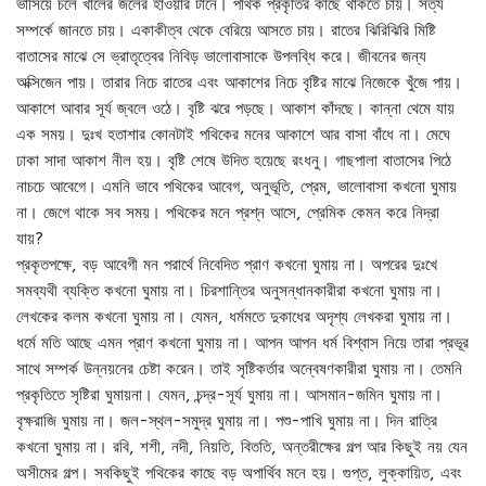
ভাসিয়ে চলে খালের জলের হাওয়ার টানে। পথিক প্রকৃতির কাছে থাকতে চায়। সত্য
সম্পর্কে জানতে চায়। একাকীত্ব থেকে বেরিয়ে আসতে চায়। রাতের ঝিরিঝিরি মিষ্টি
বাতাসের মাঝে সে ভ্রাতৃত্বের নিবিড় ভালোবাসাকে উপলব্ধি করে। জীবনের জন্য
অক্সিজেন পায়। তারার নিচে রাতের এবং আকাশের নিচে বৃষ্টির মাঝে নিজেকে খুঁজে পায়।
আকাশে আবার সূর্য জ্বলে ওঠে। বৃষ্টি ঝরে পড়ছে। আকাশ কাঁদছে। কান্না থেমে যায়
এক সময়। দুঃখ হতাশার কোনটাই পথিকের মনের আকাশে আর বাসা বাঁধে না। মেঘে
ঢাকা সাদা আকাশ নীল হয়। বৃষ্টি শেষে উদিত হয়েছে রংধনু। গাছপালা বাতাসের পিঠে
নাচচে আবেগে। এমনি ভাবে পথিকের আবেগ, অনুভূতি, প্রেম, ভালোবাসা কখনো ঘুমায়
না। জেগে থাকে সব সময়। পথিকের মনে প্রশ্ন আসে, প্রেমিক কেমন করে নিদ্রা
যায়?
প্রকৃতপক্ষে, বড় আবেগী মন পরার্থে নিবেদিত প্রাণ কখনো ঘুমায় না। অপরের দুঃখে
সমব্যথী ব্যক্তি কখনো ঘুমায় না। চিরশান্তির অনুসন্ধানকারীরা কখনো ঘুমায় না।
লেখকের কলম কখনো ঘুমায় না। যেমন, ধর্মমতে দুকাধের অদৃশ্য লেখকরা ঘুমায় না।
ধর্মে মতি আছে এমন প্রাণ কখনো ঘুমায় না। আপন আপন ধর্ম বিশ্বাস নিয়ে তারা প্রভূর
সাথে সম্পর্ক উন্নয়নের চেষ্টা করেন। তাই সৃষ্টিকর্তার অন্বেষণকারীরা ঘুমায় না। তেমনি
প্রকৃতিতে সৃষ্টিরা ঘুমায়না। যেমন, চন্দ্র-সূর্য ঘুমায় না। আসমান-জমিন ঘুমায় না।
বৃক্ষরাজি ঘুমায় না। জল-স্থল-সমুদ্র ঘুমায় না। পশু-পাখি ঘুমায় না। দিন রাত্রি
কখনো ঘুমায় না। রবি, শশী, নদী, নিয়তি, বিততি, অন্তরীক্ষের গল্প আর কিছুই নয় যেন
অসীমের গল্প। সবকিছুই পথিকের কাছে বড় অপার্থিব মনে হয়। গুপ্ত, লুক্কায়িত, এবং