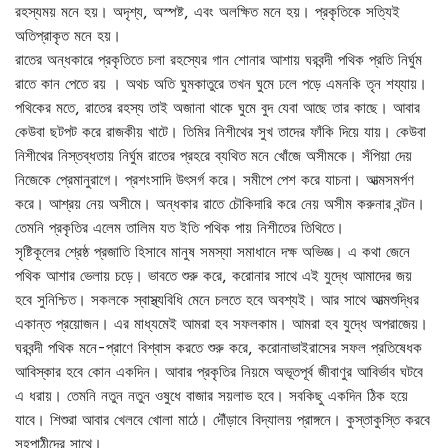
রহস্যময় মনে হয়। অদৃশ্য, অস্পষ্ট, এবং অলক্ষিত মনে হয়। প্রকৃতিকে সত্যিই
অতিপ্রাকৃত মনে হয়।
রাতের অন্ধকারে প্রকৃতিতে চলা রহস্যের গান শোনার আশায় ঘরবন্দী পথিক প্রতি নির্ঘুম
রাতে কান পেতে রয় । অথচ অতি ঘুমকাতুরে তখন ঘুমে ঢলে পড়ে এমনকি তৃন শয্যায়।
পথিকের মতে, রাতের রহস্য তাই অজানা থাকে ঘুমে বুদ যেবা আছে তার কাছে। আবার
কেউবা ছটপট করে রাজকীয় খাটে। তিমির নিশীথের সুখ তাদের ফাঁকি দিয়ে যায়। কেউবা
নিশীথের নিস্তব্ধতায় নির্ঘুম রাতের প্রহরে ব্যথিত মনে খোঁজে অসীমকে। সঁপিয়া দেয়
নিজেকে প্রেমানুরাগে। প্রশংসাদি উৎসর্গ করে। সমীপে পেশ করে যাচনা। আত্মসমর্পণ
করে। আশ্রয় নেয় অসীমে। অন্ধকার রাতে চৌকিদারি করে নেয় অসীম করুনার বন্টন।
তেমনি প্রকৃতির এলেম তালিম যত ইতি পথিক পায় নিশীতের তিথিতে।
সৃষ্টিকূলের শ্রেষ্ঠ প্রজাতি হিসাবে মানুষ সমস্যা সমাধানে দক্ষ অভিজ্ঞ। এ কথা জেনে
পথিক আশার ভেলায় চড়ে। ভাবতে শুরু করে, করোনার সাথে এই যুদ্ধে আমাদের জয়
হবে সুনিশ্চিত। সকলকে স্বাস্থ্যবিধি মেনে চলতে হবে অবশ্যই। আর সাথে আত্মশুদ্ধির
একান্ত প্রয়োজন। এর মাধ্যমেই আমরা হব সফলকাম। আমরা হব যুদ্ধে অপরাজেয়।
ঘরবন্দী পথিক মনে-প্রাণে বিশ্বাস করতে শুরু করে, করোনাভাইরাসের সফল প্রতিষেধক
আবিস্কার হবে কোন একদিন। আবার প্রকৃতির নিয়মে অভূতপূর্ব জীবাণুর আবির্ভাব ঘটবে
এ ধরায়। তেমনি নতুন নতুন ওষুধে বাজার সয়লাভ হবে। সবকিছু একদিন ঠিক হয়ে
যাবে। শিশুরা আবার খেলবে খোলা মাঠে। দৌঁড়াবে বিদ্যালয় প্রাঙ্গনে। কুস্তাকুস্তি করবে
সহপাঠীদের সাথে।