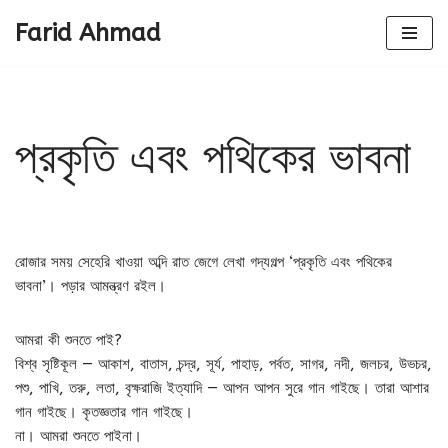
Farid Ahmad
Skip
to
content
প্রকৃতি এবং পথিকের ভাবনা
রোজার সময় সেহেরি খাওয়া অব্দি রাত জেগে লেখা গদ্যগল্প ‘প্রকৃতি এবং পথিকের
ভাবনা’। পড়ার আমন্ত্রণ রইল।
আমরা কী শুনতে পাই?
বিশ্ব সৃষ্টিকূল — আকাশ, বাতাস, চন্দ্র, সূর্য, পাহাড়, পর্বত, সাগর, নদী, জলচর, উভচর,
পশু, পাখি, তরু, লতা, বৃক্ষরাজি ইত্যাদি — আপন আপন সুরে গান গাইছে। তারা আশার
গান গাইছে। কৃতজ্ঞতার গান গাইছে।
না। আমরা শুনতে পাইনা।