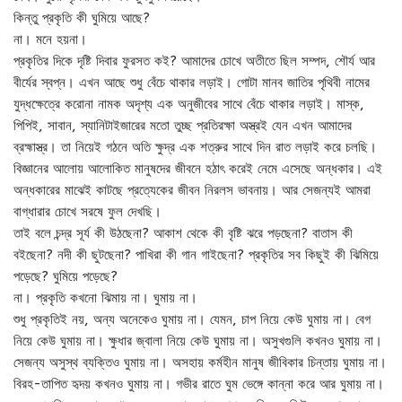
কিন্তু প্রকৃতি কী ঘুমিয়ে আছে?
না। মনে হয়না।
প্রকৃতির দিকে দৃষ্টি দিবার ফুরসত কই? আমাদের চোখে অতীতে ছিল সম্পদ, শৌর্য আর
বীর্যের স্বপ্ন। এখন আছে শুধু বেঁচে থাকার লড়াই। গোটা মানব জাতির পৃথিবী নামের
যুদ্ধক্ষেত্রে করোনা নামক অদৃশ্য এক অনুজীবের সাথে বেঁচে থাকার লড়াই। মাস্ক,
পিপিই, সাবান, স্যানিটাইজারের মতো তুচ্ছ প্রতিরক্ষা অস্ত্রই যেন এখন আমাদের
ব্রহ্মাস্ত্র। তা নিয়েই গঠনে অতি ক্ষুদ্র এক শত্রুর সাথে দিন রাত লড়াই করে চলছি।
বিজ্ঞানের আলোয় আলোকিত মানুষদের জীবনে হঠাৎ করেই নেমে এসেছে অন্ধকার। এই
অন্ধকারের মাঝেই কাটছে প্রত্যেকের জীবন নিরলস ভাবনায়। আর সেজন্যই আমরা
বাগ্ধারার চোখে সরষে ফুল দেখছি।
তাই বলে চন্দ্র সূর্য কী উঠছেনা? আকাশ থেকে কী বৃষ্টি ঝরে পড়ছেনা? বাতাস কী
বইছেনা? নদী কী ছুটছেনা? পাখিরা কী গান গাইছেনা? প্রকৃতির সব কিছুই কী ঝিমিয়ে
পড়েছে? ঘুমিয়ে পড়েছে?
না। প্রকৃতি কখনো ঝিমায় না। ঘুমায় না।
শুধু প্রকৃতিই নয়, অন্য অনেকেও ঘুমায় না। যেমন, চাপ নিয়ে কেউ ঘুমায় না। বেগ
নিয়ে কেউ ঘুমায় না। ক্ষুধার জ্বালা নিয়ে কেউ ঘুমায় না। অসুখগুলি কখনও ঘুমায় না।
সেজন্য অসুস্থ ব্যক্তিও ঘুমায় না। অসহায় কর্মহীন মানুষ জীবিকার চিন্তায় ঘুমায় না।
বিরহ-তাপিত হৃদয় কখনও ঘুমায় না। গভীর রাতে ঘুম ভেঙ্গে কান্না করে আর ঘুমায় না।