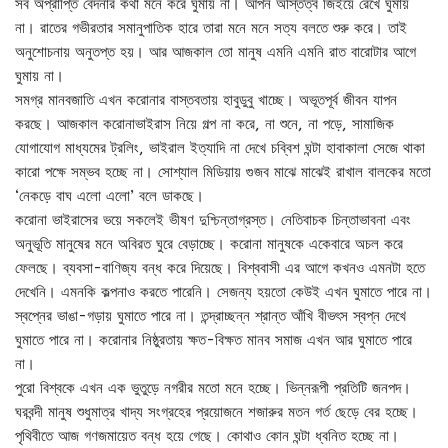
সব অপ্রাপ্তি বেদনার কথা মনে করে ঘুমায় না। আপন অস্তিত্ব জিইয়ে রেখে ঘুমায়
না। রাতের গভীরতার সমানুপাতিক হারে তারা মনে মনে সত্য বলতে শুরু করে। তাই
অনুশোচনায় অনুতপ্ত হয়। আর আজকাল তো মানুষ এমনি এমনি রাত বারোটার আগে
ঘুমায় না।
সমগ্র মানবজাতি এখন করোনার বাস্তবতায় হাবুডুবু খাচ্ছে। অভূতপূর্ব জীবন যাপন
করছে। আজকাল করোনাভাইরাস নিয়ে গল্প না করে, না শুনে, না পড়ে, সামাজিক
যোগাযোগ মাধ্যমের ট্রলিং, ভাইরাল ইত্যাদি না দেখে চব্বিশ ঘন্টা হাবাকালা সেজে থাকা
কারো পক্ষে সম্ভব হচ্ছে না। সোশ্যাল মিডিয়ায় গুজব মাঝে মাঝেই রাখাল বালকের মতো
‘নেকড়ে বাঘ এলো এলো’ বলে ডাকছে।
করোনা ভাইরাসের ভয়ে সকলেই ভীষণ দুশ্চিন্তাগ্রস্ত। নেতিবাচক চিন্তাভাবনা এবং
অনুভূতি মানুষের মনে অবিরত ঘুরে বেড়াচ্ছে। করোনা মানুষকে একেবারে অচল করে
ফেলছে। ব্যবসা-বাণিজ্য বন্ধ করে দিয়েছে। বিশ্ববাসী এর আগে কখনও এমনটা হতে
দেখেনি। এমনকি কল্পনাও করতে পারেনি। সেজন্য হয়তো কেউই এখন ঘুমাতে পারে না।
স্বপ্নের ভাঙা-গড়ায় ঘুমাতে পারে না। তন্দ্রাচ্ছন্ন শ্রান্ত আঁখি বীভৎস স্বপ্ন দেখে
ঘুমাতে পারে না। করোনার নিষ্ঠুরতায় ক্ষত-বিক্ষত মানব সমাজ এখন আর ঘুমাতে পারে
না।
পুরো বিশ্বকে এখন এক ভুতুড়ে নগরীর মতো মনে হচ্ছে। ভিন্নরূপী প্রতিটি জনপদ।
ঘরবন্দী মানুষ শুধুমাত্র খাদ্য সংগ্রহের প্রয়োজনে শজারুর মতন গর্ত ছেড়ে বের হচ্ছে।
পৃথিবীতে আজ গণজমায়েত বন্ধ হয়ে গেছে। কোথাও কোন ঘন্টা ধ্বনিত হচ্ছে না।