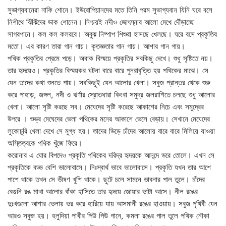
সুভাগ্যবানেরা নাকি শোনে। ইউরোপিয়ানদের মতে তিনি পরম সুভাগ্যবান যিনি ঘরে বসে
নিশীথে ঝিঁঝিঁদের ডাক শোনেন। নিশ্চয়ই নদীও জোৎস্নার আলো মেখে দৌঁড়াচ্ছে
সাগরপানে। কল কল কলরবে। অবুঝ নিষ্পাপ শিশুরা হাসছে খেলছে। ঘরে বসে প্রকৃতির
মতো। এর কারণ তারা গান গায়। কৃতজ্ঞতার গান গায়। আশার গান গায়।
পথিক প্রকৃতির প্রেমে পড়ে। অবাক বিস্ময়ে প্রকৃতির সবকিছু দেখে। শুধু সৃষ্টিতে নয়।
তার হৃদয়েও। প্রকৃতির বিস্ময়কর ঘটনা বারে বারে পুনরাবৃত্তি হয় পথিকের মাঝে। সে
যেন তাদের কথা শুনতে পায়। সবকিছুই যেন আলোর খেলা। সবুজ প্রান্তর থেকে শুরু
করে পাহাড়, জঙ্গল, নদী ও ঝর্ণার স্রোতধারা কিংবা সমুদ্র জলরাশিতে চলছে শুধু আলোর
খেলা। আলো সৃষ্টি করছে সব। মেঘেদের সৃষ্টি করেছে আকাশের নিচে এবং সমুদ্রের
উপরে । শুভ্র মেঘেদের ভেলা পথিকের মনের আকাশে ভেসে বেড়ায়। সেখানে মেঘেদের
লুকোচুরি খেলা দেখে সে মুগ্ধ হয়। তাদের ভিড়ে চাঁদের আলোয় বারে বারে মিলিয়ে যাওয়া
অস্তিত্বকে পথিক খুঁজে ফিরে।
করোনার এ ঘোর বিপদেও প্রকৃতি পথিকের দরিদ্র হৃদয়কে আনন্দে ভরে তোলে। এখন সে
প্রকৃতিকে বড্ড বেশি ভালোবাসে। নিঃস্বার্থ ভাবে ভালোবাসে। প্রকৃতি যখন তার আশে
পাশে থাকে তখন সে ভীষণ খুশি থাকে। ছুটে চলে সামনে ভাবনার পাল তুলে। চাঁদের
বেগুনি রঙ মাখা আলোর বাঁকা হাসিতে তার হৃদয়ে জোয়ার ভাটা আসে। নীল রঙের
দুঃখগুলো আশার ভেলায় ভর করে হারিয়ে যায় আসমানী রঙের হাওয়ায়। সবুজ পৃথিবী যেন
আরও সবুজ হয়। হলুদিয়া পাখীর পিউ পিউ গানে, কমলা রঙের পাল তুলে পথিক নৌকা