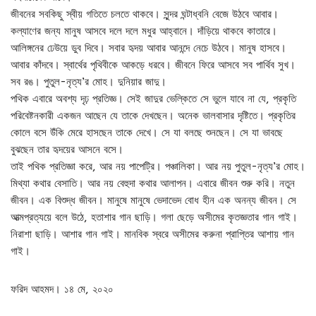
জীবনের সবকিছু স্বীয় গতিতে চলতে থাকবে। সুন্দর ঘন্টাধ্বনি বেজে উঠবে আবার।
কল্যাণের জন্য মানুষ আসবে দলে দলে মধুর আহ্বানে। দাঁড়িয়ে থাকবে কাতারে।
আলিঙ্গনের ঢেউয়ে ডুব দিবে। সবার হৃদয় আবার আনন্দে নেচে উঠবে। মানুষ হাসবে।
আবার কাঁদবে। স্বার্থের পৃথিবীকে আকড়ে ধরবে। জীবনে ফিরে আসবে সব পার্থিব সুখ।
সব রঙ। পুতুল-নৃত্য’র মোহ। দুনিয়ার জাদু।
পথিক এবারে অবশ্য দৃঢ় প্রতিজ্ঞ। সেই জাদুর ভেল্কিতে সে ভুলে যাবে না যে, প্রকৃতি
পরিবেষ্টনকারী একজন আছেন যে তাকে দেখছেন। অনেক ভালবাসার দৃষ্টিতে। প্রকৃতির
কোলে বসে উঁকি মেরে হাসছেন তাকে দেখে। সে যা বলছে শুনছেন। সে যা ভাবছে
বুঝছেন তার হৃদয়ের আসনে বসে।
তাই পথিক প্রতিজ্ঞা করে, আর নয় পাপেট্রি। পঞ্চালিকা। আর নয় পুতুল-নৃত্য’র মোহ।
মিথ্যা কথার বেসাতি। আর নয় বেহুদা কথার আলাপন। এবারে জীবন শুরু করি। নতুন
জীবন। এক বিশুদ্ধ জীবন। মানুষে মানুষে ভেদাভেদ বোধ হীন এক অনন্য জীবন। সে
আত্মপ্রত্যয়ে বলে উঠে, হতাশার গান ছাড়ি। গলা ছেড়ে অসীমের কৃতজ্ঞতার গান গাই।
নিরাশা ছাড়ি। আশার গান গাই। মানবিক স্বরে অসীমের করুনা প্রাপ্তির আশায় গান
গাই।
ফরিদ আহমদ। ১৪ মে, ২০২০