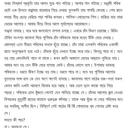
অথচ নিস্বার্থ প্রকৃতি তার আপন সুরে গান গাইছে। আশার গান গাইছে। ঘরবন্দী পথিক
ছোট এক চিলতে বারান্দায় বারেবারে গিয়ে দেখছে ফুলকলি তার পাপড়ি মেলছে। শেষ রাতে
শুনছে নীড় ছেড়ে বেরিয়ে পড়া পাখির কলরব। শালিক-দোয়েলের শিস। হারিয়ে যায় তারা
ভেরের আলোয়। আবার নীড়ে ফিরে আসে সূর্যাস্তের আয়োজনে।
সন্ধ্যা নামছে। ঘরে ঘরে জলযোগে নাশতা চলছে। এবারে চাঁদ কিরণ চড়াচ্ছে। রিডিং
টেবিল সংলগ্ন জানালা দিয়ে পূর্ণিমার চাঁদ পথিককে মাঝে মধ্যে উঁকি মেরে দেখছে।
জোৎস্না এসে নীরবে পথিকের মনকে ছুঁয়ে যাচ্ছে। চাঁদ তারা এসকলি পথিকের একাকী
রাতে অনুপ্রেরণা হয়ে ওঠে। চাঁদকে ছুঁয়ে দেখতে ইচ্ছে করে তার। কিন্তু পারে না। মনে
হয় তার কোনদিনই পাবে না তাকে। কখন জানি আকাশে মেঘের আড়ালে লুকিয়ে যায়।
আবার মনে হয় যেন উঁকি মেরে হাসছে কেউ। চাঁদের কোলে বসে। ইশারায় ডাকছে
পথিককে। ধরতে ভীষণ ইচ্ছে হয় তার। ধরতে পারে না। মনে হয় পূর্ণিমার আলোয়
ফুলেদের সঙ্গে বসে কে যেন ক্ষণে ক্ষণেই হাসছে। জানালার পাশে মাঠের তরু-লতা সকল
কেমন জানি একটা আবেশে বিভোর হয়ে আছে। আর হেলে দুলে কারো গায়ে গিয়ে
পড়ছে। পথিকের চোখ খুঁজতে গেলেই যেন পালিয়ে যাচ্ছে সে। চাঁদের আলোয় জন্ম নেওয়া
বিস্ময়কর মুহূর্তটি রাতের বাতাসে দুরুদুরু কাঁপছে। তাকে আর খুঁজে না পেয়ে পথিকের মনে
হয় সবকিছু অসীম ছিল। বিস্তির্ণ সেই মাঠের ঝিঁ ঝিঁ পোকাদের শব্দ শোনার চেষ্টা করে
সে।
শুনতে কী পায়?
না। শুনছেনা সে।